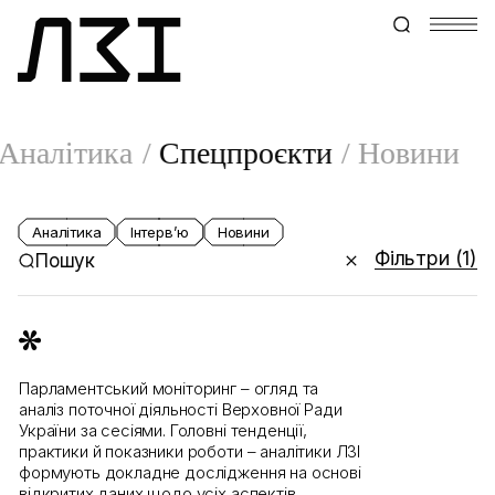
Аналітика
Спецпроєкти
Новини
Аналітика
Інтервʼю
Новини
Фільтри
(1)
Пошук
Парламентський моніторинг – огляд та
аналіз поточної діяльності Верховної Ради
України за сесіями. Головні тенденції,
практики й показники роботи – аналітики ЛЗІ
формують докладне дослідження на основі
відкритих даних щодо усіх аспектів.