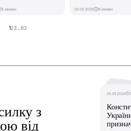
6 хвилин
26.06.2026
8 хвилин
1
2
3
…
62
05.05.2026
Консти
силку з
України
ою від
призна