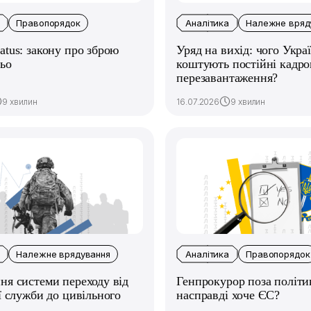
Правопорядок
Аналітика
Належне вряд
tus: закону про зброю
Уряд на вихід: чого Украї
ьо
коштують постійні кадро
перезавантаження?
9 хвилин
16.07.2026
9 хвилин
Належне врядування
Аналітика
Правопорядок
я системи переходу від
Генпрокурор поза політи
ї служби до цивільного
насправді хоче ЄС?