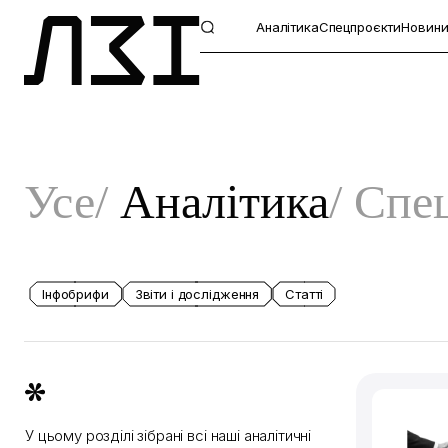
Аналітика
Спецпроєкти
Новин
Усе
Аналітика
Спе
Інфобрифи
Звіти і дослідження
Статті
У цьому розділі зібрані всі наші аналітичні