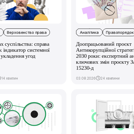
Верховенство права
Аналітика
Правопорядок
ах суспільства: справа
Доопрацьований проєкт
к індикатор системної
Антикорупційної стратегі
укладення угод
2030 роки: експертний ан
ключових змін проєкту 
15230-д
14 хвилин
03.08.2026
24 хвилини