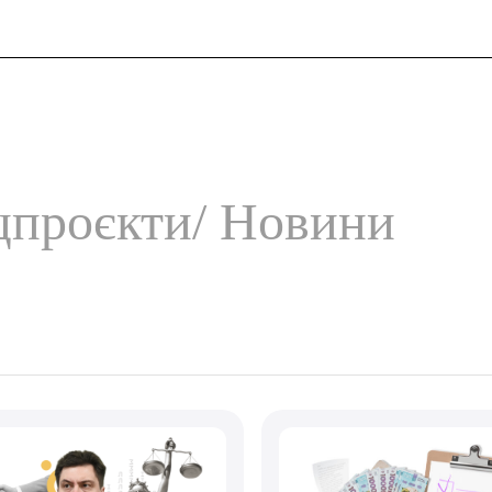
и
цпроєкти
Новини