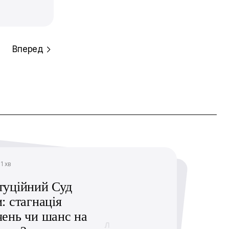
Вперед
11 хв
туційний Суд
: стагнація
чень чи шанс на