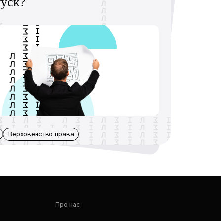
пуск?
Верховенство права
Про нас