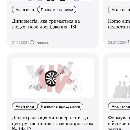
Аналітика
Парламентаризм
Аналітика
Дипломатія, яка тримається на
Homo arma
людях: нове дослідження ЛЗІ
недостатн
31.07.2026
1 хвилина
28.07.2026
Аналітика
Належне врядування
Аналітика
Децентралізація чи повернення до
Формуванн
центру: що не так із законопроєктом
військово
№ 14412
життя