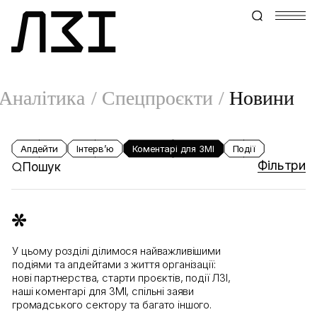
Аналітика
Спецпроєкти
Новини
Апдейти
Інтервʼю
Коментарі для ЗМІ
Події
Фільтри
Пошук
У цьому розділі ділимося найважливішими
подіями та апдейтами з життя організації:
нові партнерства, старти проєктів, події ЛЗІ,
наші коментарі для ЗМІ, спільні заяви
громадського сектору та багато іншого.