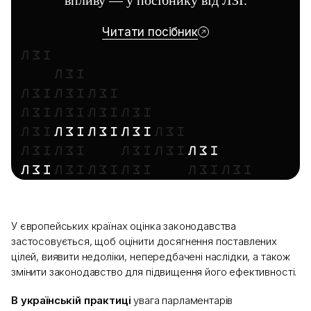
впливу — у посібнику від ЛЗІ.
Читати посібник
У європейських країнах оцінка законодавства
застосовується, щоб оцінити досягнення поставлених
цілей, виявити недоліки, непередбачені наслідки, а також
змінити законодавство для підвищення його ефективності.
В українській практиці
увага парламентарів