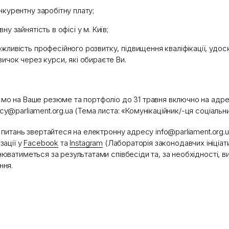
нкурентну заробітну плату;
вну зайнятість в офісі у м. Київ;
жливість професійного розвитку, підвищення кваліфікації, удо
вичок через курси, які обираєте Ви.
мо на Ваше резюме та портфоліо до 31 травня включно на адре
cy@parliament.org.ua (Тема листа: «Комунікаційник/-ця соціальн
х питань звертайтеся на електронну адресу info@parliament.org.u
зації у
Facebook
та
Instagram
(Лабораторія законодавчих ініціати
нюватиметься за результатами співбесіди та, за необхідності, 
ння.