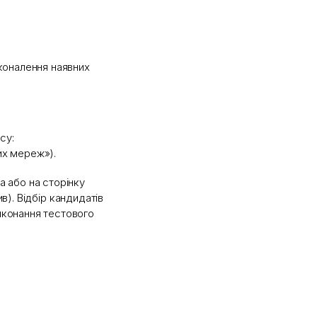
сконалення наявних
су:
их мереж»).
a або на сторінку
в). Відбір кандидатів
виконання тестового