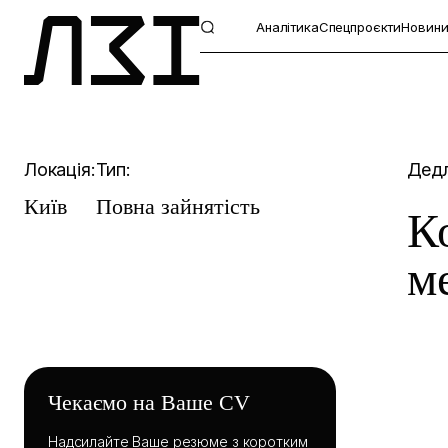
Аналітика
Спецпроєкти
Новин
Локація:
Тип:
Дедл
Київ
Повна зайнятість
К
м
Чекаємо на Ваше CV
Надсилайте Ваше резюме з коротким