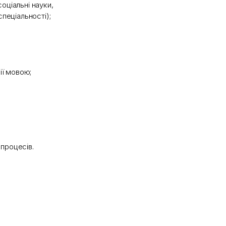
оціальні науки,
спеціальності);
ії мовою;
 процесів.