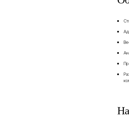
Ст
Ад
Ве
Ан
Пр
Ра
ко
На