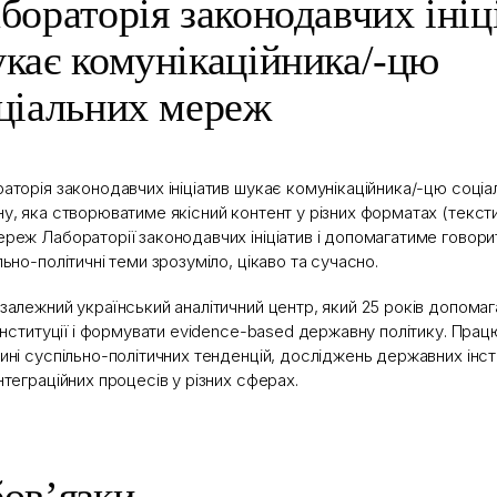
бораторія законодавчих ініц
кає комунікаційника/-цю
ціальних мереж
аторія законодавчих ініціатив шукає комунікаційника/-цю соц
у, яка створюватиме якісний контент у різних форматах (тексти
реж Лабораторії законодавчих ініціатив і допомагатиме говори
льно-політичні теми зрозуміло, цікаво та сучасно.
залежний український аналітичний центр, який 25 років допома
 інституції і формувати evidence-based державну політику. Пра
ині суспільно-політичних тенденцій, досліджень державних інст
нтеграційних процесів у різних сферах.
ов’язки