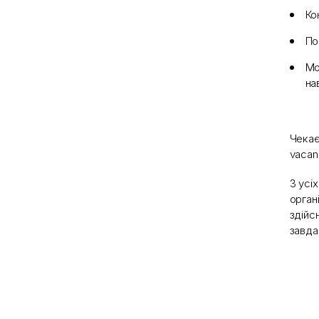
Ко
По
Мо
на
Чекає
vacan
З усі
органі
здійс
завда