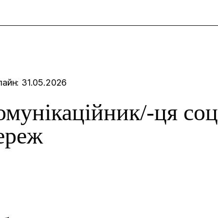
и
айн: 31.05.2026
омунікаційник/-ця соц
ереж