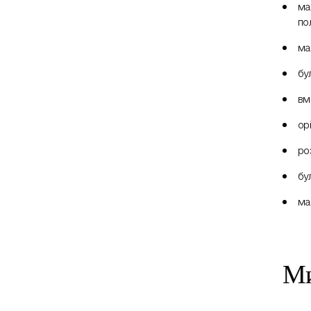
ма
по
ма
бу
вм
ор
ро
бу
ма
Ми