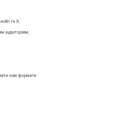
edIn та X;
им аудиторіям;
вати нові формати