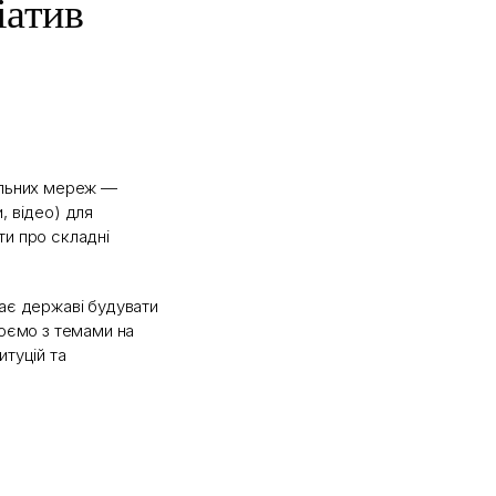
іатив
іальних мереж —
, відео) для
ти про складні
гає державі будувати
цюємо з темами на
итуцій та