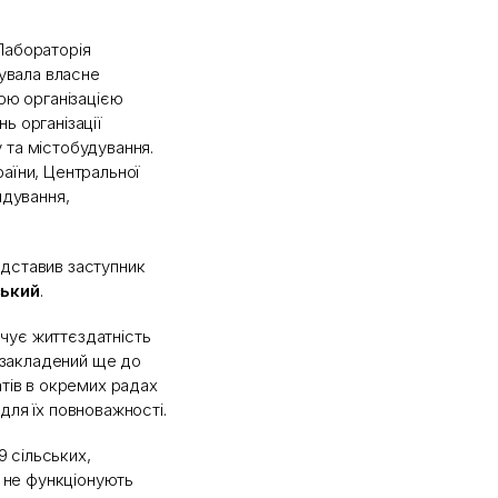
Лабораторія
тувала власне
кою організацією
ь організації
 та містобудування.
аїни, Центральної
ядування,
едставив заступник
ький
.
чує життєздатність
 закладений ще до
атів в окремих радах
для їх повноважності.
9 сільських,
і не функціонують