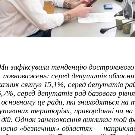
Ми зафіксували тенденцію дострокового
повноважень: серед депутатів обласни
казник сягнув 15,1%, серед депутатів р
6,7%, серед депутатів рад базового рівн
основному це ради, які знаходяться на
упованих територіях, прикордонні чи на 
дій. Однак занепокоєння викликає той 
носно «безпечних» областях — наприклад