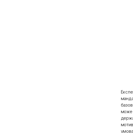
Експе
манда
базов
може 
держа
мотив
умова