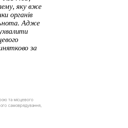
лему, яку вже
ки органів
льнота. Адже
ухвалити
цевого
инятково за
трою та місцевого
евого самоврядування,