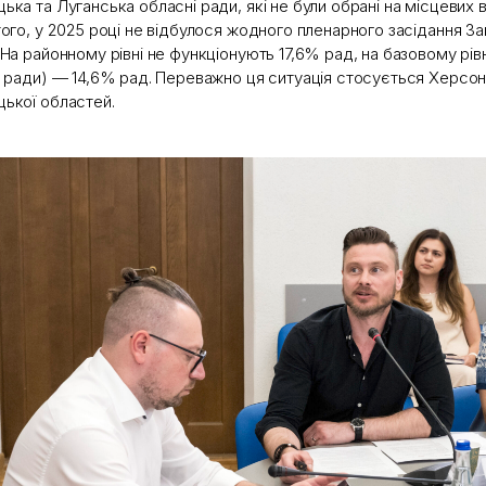
ька та Луганська обласні ради, які не були обрані на місцевих 
того, у 2025 році не відбулося жодного пленарного засідання За
 На районному рівні не функціонують 17,6% рад, на базовому рівні
і ради) — 14,6% рад. Переважно ця ситуація стосується Херсонс
ької областей.