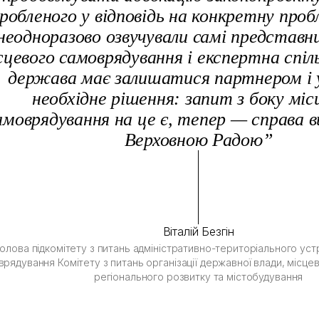
робленого у відповідь на конкретну проб
неодноразово озвучували самі представни
сцевого самоврядування і експертна спі
держава має залишатися партнером і 
необхідне рішення: запит з боку міс
амоврядування на це є, тепер — справа в
Верховною Радою”
Віталій Безгін
олова підкомітету з питань адміністративно-територіального ус
рядування Комітету з питань організації державної влади, місц
регіонального розвитку та містобудування