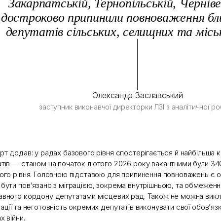
Закарпатській, Тернопільській, Чернів
достроково припинили повноваження бл
депутатів сільських, селищних та місь
Олександр Заславський
заступник виконавчої директорки ЛЗІ з аналітичної р
рт додав: у радах базового рівня спостерігається й найбільша к
тів — станом на початок лютого 2026 року вакантними були 34
ого рівня. Головною підставою для припинення повноважень є о
бути пов’язано з міграцією, зокрема внутрішньою, та обмеже
вного кордону депутатами місцевих рад. Також не можна вик
ації та неготовність окремих депутатів виконувати свої обов’я
х війни.