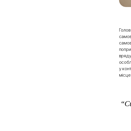
Голов
самов
самов
попри
вряду
особл
у кон
місце
“Си