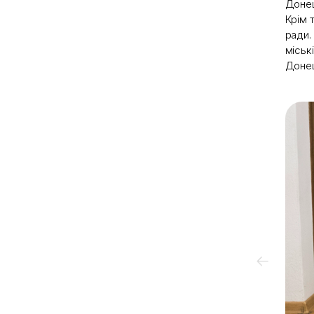
Донец
Крім 
ради.
міськ
Донец