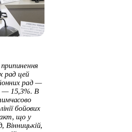
 припинення
х рад цей
айонних рад —
я — 15,3%. В
 тимчасово
лінії бойових
факт, що у
, Вінницькій,