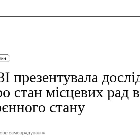
и
ини
ЗІ презентувала досл
ро стан місцевих рад 
оєнного стану
еве самоврядування