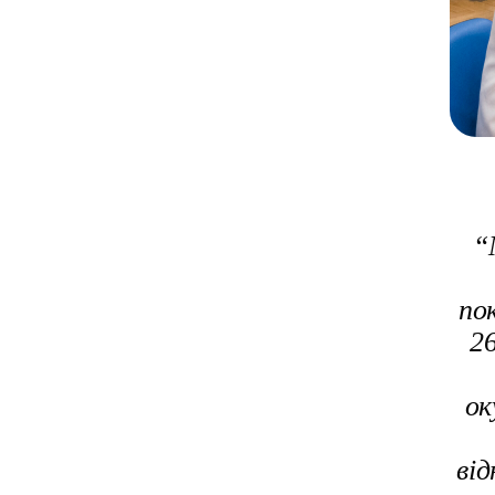
“
по
2
ок
від