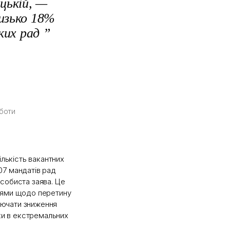
ецькій, —
изько 18%
ких рад ”
оботи
ількість вакантних
07 мандатів рад
собиста заява. Це
ннями щодо перетину
лючати зниження
зки в екстремальних