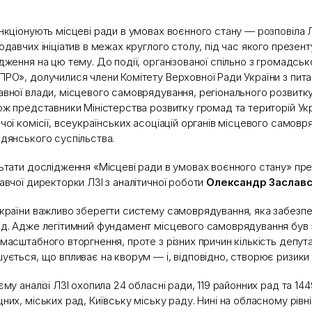
нкціонують місцеві ради в умовах воєнного стану — розповіла 
одавчих ініціатив в межах круглого столу, під час якого презен
дження на цю тему. До події, організованої спільно з громадсь
РО», долучилися члени Комітету Верховної Ради України з питан
вної влади, місцевого самоврядування, регіонального розвитку
ож представники Міністерства розвитку громад та територій Укр
чої комісії, всеукраїнських асоціацій органів місцевого самовр
дянського суспільства.
ьтати дослідження «Місцеві ради в умовах воєнного стану» пр
авчої директорки ЛЗІ з аналітичної роботи
Олександр Заславс
країни важливо зберегти систему самоврядування, яка забезпе
д. Адже легітимний фундамент місцевого самоврядування був
масштабного вторгнення, проте з різних причин кількість депут
ується, що впливає на кворум — і, відповідно, створює ризики 
єму аналізі ЛЗІ охопила 24 обласні ради, 119 районних рад та 144
них, міських рад, Київську міську раду. Нині на обласному рівн