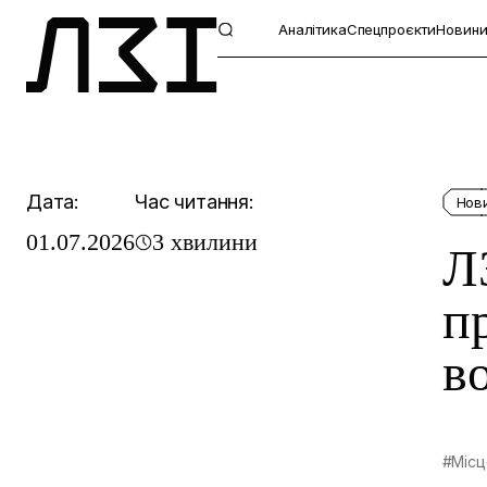
Аналітика
Спецпроєкти
Новин
Дата:
Час читання:
Нов
01.07.2026
3 хвилини
Л
п
в
#Місц