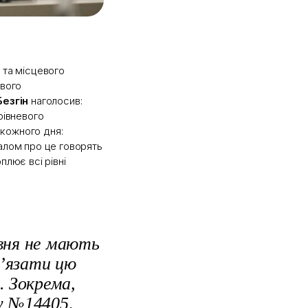
 та місцевого
евого
Безгін
наголосив:
рівневого
кожного дня:
галом про це говорять
плює всі рівні
івня не мають
вʼязати цю
. Зокрема,
у №14405,