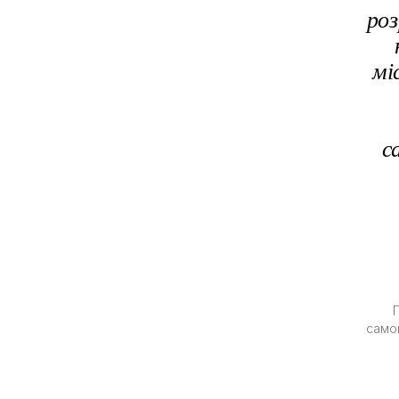
роз
мі
с
Г
самов