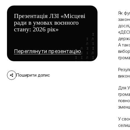
Як фу
Презентація ЛЗІ «Місцеві
закон
ради в умовах воєнного
дослі
стану: 2026 рік»
«ДЕСП
держа
А так
Переглянути презентацію
вибор
грома
Резул
Поширити допис
викон
Для У
грома
повно
зменш
У сво
селищ