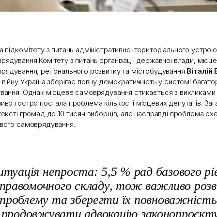
а підкомітету з питань адміністративно-територіального устрою
рядування Комітету з питань організації державної влади, місц
рядування, регіонального розвитку та містобудування
Віталій 
 війну Україна зберігає повну демократичність у системі багато
вання. Однак місцеве самоврядування стикається з викликами 
иво гостро постала проблема кількості місцевих депутатів. За
тексті громад до 10 тисяч виборців, але насправді проблема охо
вого самоврядування.
туація непроста: 5,5 % рад базового р
правомочного складу, тож важливо роз
проблему та зберегти їх повноважність
продовжувати адвокацію законопроєкт