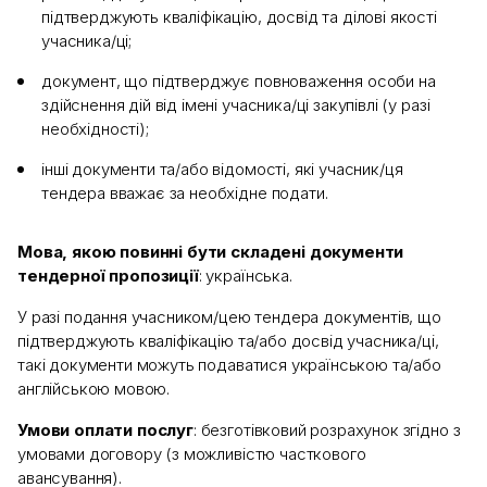
підтверджують кваліфікацію, досвід та ділові якості
учасника/ці;
документ, що підтверджує повноваження особи на
здійснення дій від імені учасника/ці закупівлі (у разі
необхідності);
інші документи та/або відомості, які учасник/ця
тендера вважає за необхідне подати.
Мова, якою повинні бути складені документи
тендерної пропозиції
: українська.
У разі подання учасником/цею тендера документів, що
підтверджують кваліфікацію та/або досвід учасника/ці,
такі документи можуть подаватися українською та/або
англійською мовою.
Умови оплати послуг
: безготівковий розрахунок згідно з
умовами договору (з можливістю часткового
авансування).