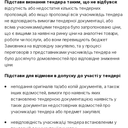
Підстави визнання тендера таким, що не відбувся
:
відсутність або недостатня кількість тендерних
пропозицій, або якщо пропозиції всіх учасників/ць тендера
не відповідають вимогам тендерної документації, або
всіма учасниками/цями тендера було запропоновано ціни,
що є вищими за наявні на ринку ціни на аналогічні товари,
роботи чи послуги, або вони перевищують бюджет
Замовника на відповідну закупівлю, та у процесі
переговорів з представниками учасників/ць тендера не
було досягнуто домовленостей про відповідне зниження
ціни.
Підстави для відмови в допуску до участі у тендері
:
неподання оригіналів та/або копій документів, а також
інших відомостей, вимоги про наявність яких
встановлено тендерною документацією; наявність у
таких документах недостовірних відомостей про
учасника/цю тендера або предмет закупівлі;
невідповідність учасника/ці тендера встановленим у