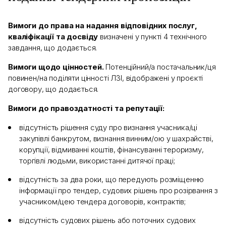
Вимоги до права на надання відповідних послуг,
кваліфікації та досвіду
визначені у пункті 4 технічного
завдання, що додається.
Вимоги щодо цінностей.
Потенційний/а постачальник/ця
повинен/на поділяти цінності ЛЗІ, відображені у проєкті
договору, що додається.
Вимоги до правоздатності та репутації:
відсутність рішення суду про визнання учасника/ці
закупівлі банкрутом, визнання винним/ою у шахрайстві,
корупції, відмиванні коштів, фінансуванні тероризму,
торгівлі людьми, використанні дитячої праці;
відсутність за два роки, що передують розміщенню
інформації про тендер, судових рішень про розірвання з
учасником/цею тендера договорів, контрактів;
відсутність судових рішень або поточних судових