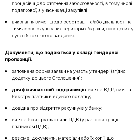
процесів щодо стягнення заборгованості, в тому числі
податкової, з учасника/ці закупівлі;
виконання вимог щодо реєстрації та/або діяльності на
тимчасово окупованих територіях України, наведених у
пункті 5 технічного завдання.
Документи, що подаються у складі тендерної
пропозиції:
заповнена форма заявки на участь у тендері (згідно
додатку до цього Оголошення);
для фізичних осіб-підприємців
: витяг з ЄДР, витяг з
Реєстру платників єдиного податку;
довідка про відкриття рахунку/ів у банку;
витяг з Реєстру платників ПДВ (у разі реєстрації
платником ПДВ);
резюме, документи, матеріали або їх копії, що