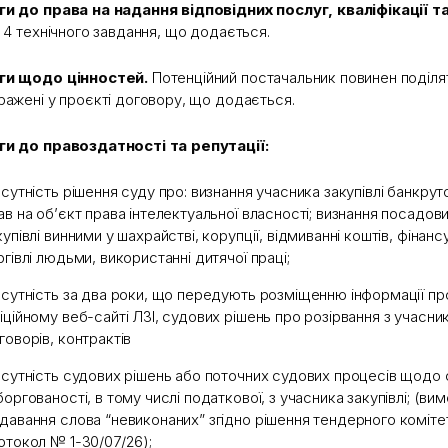
и до права на надання відповідних послуг, кваліфікації т
і 4 технічного завдання, що додається.
ги щодо цінностей.
Потенційний постачальник повинен поділят
ражені у проєкті договору, що додається.
и до правоздатності та репутації:
дсутність рішення суду про: визнання учасника закупівлі банкру
ав на об’єкт права інтелектуальної власності; визнання посадов
купівлі винними у шахрайстві, корупції, відмиванні коштів, фінан
ргівлі людьми, використанні дитячої праці;
дсутність за два роки, що передують розміщенню інформації пр
іційному веб-сайті ЛЗІ, судових рішень про розірвання з учасн
говорів, контрактів
дсутність судових рішень або поточних судових процесів щодо 
боргованості, в тому числі податкової, з учасника закупівлі; (в
давання слова “невиконаних” згідно рішення тендерного комітету
отокол № 1-30/07/26);