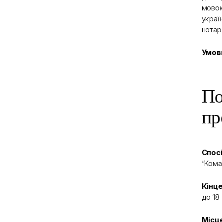
мовою
украї
нотар
Умов
По
пр
Спосі
“Кома
Кінц
до 18 
Місце