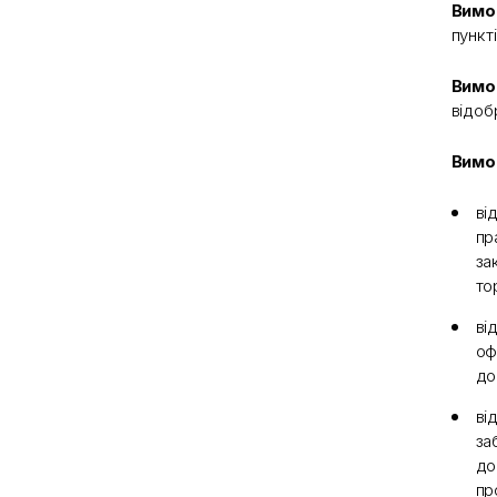
Вимог
пункт
Вимо
відоб
Вимог
ві
пр
за
то
ві
оф
до
ві
за
до
пр