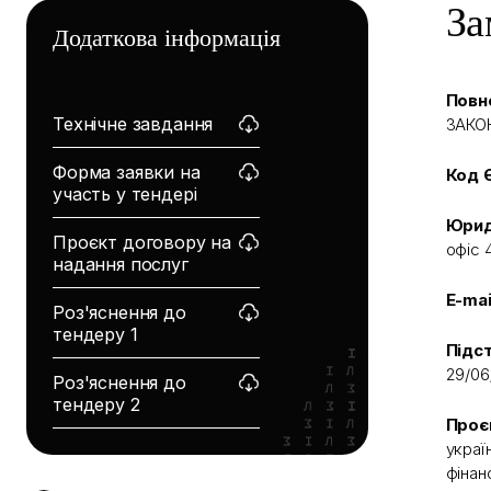
За
Додаткова інформація
Повн
Технічне завдання
ЗАКОН
Форма заявки на
Код 
участь у тендері
Юрид
Проєкт договору на
офіс 
надання послуг
E-mai
Роз'яснення до
тендеру 1
Підс
29/06
Роз'яснення до
тендеру 2
Проє
украї
фінан