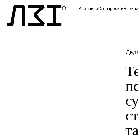
Аналітика
Спецпроєкти
Новин
Дедл
Т
п
с
с
т