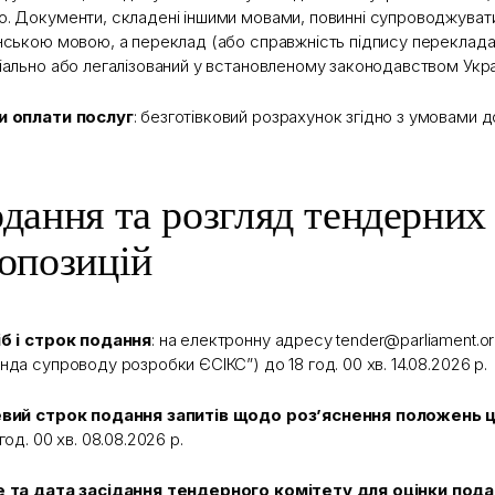
. Документи, складені іншими мовами, повинні супроводжува
нською мовою, а переклад (або справжність підпису перекладач
іально або легалізований у встановленому законодавством Укра
и оплати послуг
: безготівковий розрахунок згідно з умовами д
дання та розгляд тендерних
опозицій
б і строк подання
: на електронну адресу tender@parliament.o
нда супроводу розробки ЄСІКС”) до 18 год. 00 хв. 14.08.2026 р.
евий строк подання запитів щодо роз’яснення положень
год. 00 хв. 08.08.2026 р.
 та дата засідання тендерного комітету для оцінки пода