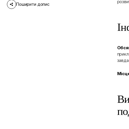
розви
Поширити допис
Ін
Обся
прикл
завда
Місц
Ви
по