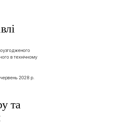
влі
моузгодженого
ного в технічному
– червень 2028 р.
ру та
й