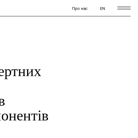
Про нас
EN
пертних
в
понентів