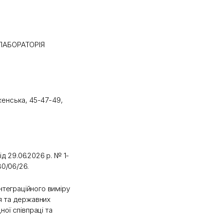
ЛАБОРАТОРІЯ
иженська, 45-47-49,
ід 29.06.2026 р. № 1-
30/06/26.
інтеграційного виміру
я та державних
ої співпраці та