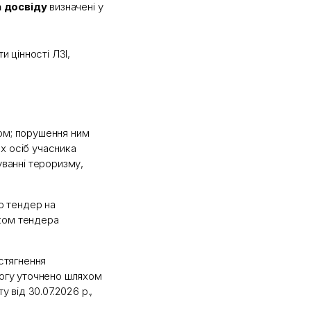
а досвіду
визначені у
и цінності ЛЗІ,
том; порушення ним
их осіб учасника
суванні тероризму,
о тендер на
иком тендера
стягнення
имогу уточнено шляхом
 від 30.07.2026 р.,