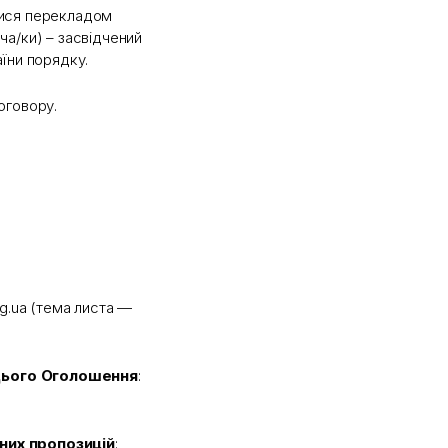
тися перекладом
а/ки) – засвідчений
їни порядку.
оговору.
rg.ua (тема листа —
 цього Оголошення
:
них пропозицій
: