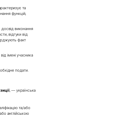
арактеризує та
нання функцій,
, досвід виконання
сти, відгуки від
верджують факт
від імені учасника
еобхідне подати.
зиції
, — українська
ліфікацію та/або
або англійською