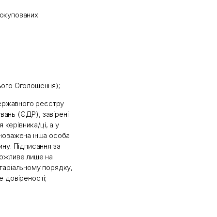
 окупованих
ього Оголошення);
 державного реєстру
вань (ЄДР), завірені
керівника/ці, а у
вноважена інша особа
ину. Підписання за
ожливе лише на
отаріальному порядку,
е довіреності;