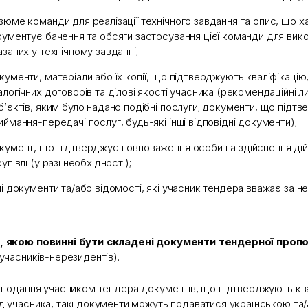
зюме команди для реалізації технічного завдання та опис, що х
рументує бачення та обсяги застосування цієї команди для вико
азаних у технічному завданні;
кументи, матеріали або їх копії, що підтверджують кваліфікацію
алогічних договорів та ділові якості учасника (рекомендаційні ли
б’єктів, яким було надано подібні послуги; документи, що підт
иймання-передачі послуг, будь-які інші відповідні документи);
кумент, що підтверджує повноваження особи на здійснення дій 
купівлі (у разі необхідності);
ші документи та/або відомості, які учасник тендера вважає за н
, якою повинні бути складені документи тендерної пропо
 учасників-нерезидентів).
і подання учасником тендера документів, що підтверджують ква
д учасника, такі документи можуть подаватися українською та/