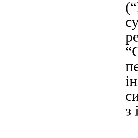
(
с
р
“
п
і
с
з