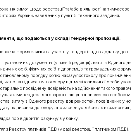
конання вимог щодо реєстрації та/або діяльності на тимчасово
риторіях України, наведених у пункті 5 технічного завдання.
менти, що подаються у складі тендерної пропозиції:
повнена форма заявки на участь у тендері (згідно додатку до ц
пії установчих документів (у чинній редакції), витяг з Єдиного
идичних осіб, фізичних осіб-підприємців та громадських форму
встановленому порядку копію наказу/протоколу про призначення 
зі, якщо на підписання договору від імені юридичної особи упо
нотаріально посвідчену довіреність на здійснення такого правоч
зультатами тендера договору іншою уповноваженою особою м
дставі витягу з Єдиного реєстру довіреностей, посвідчених у н
 дату підписання договору, що засвідчує дійсність вказаної вищ
відка про відкриття рахунку/ів у банку;
тяг з Реєстру платників ПДВ (у разі реєстрації платником ПДВ);