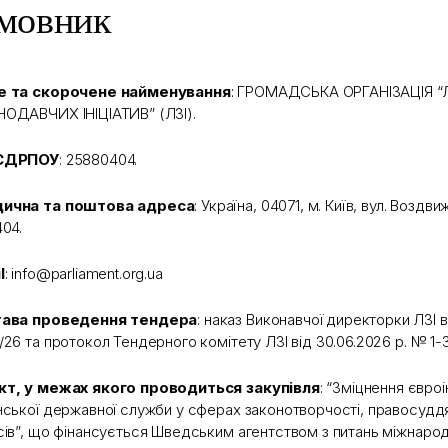
мовник
е та скорочене найменування
: ГРОМАДСЬКА ОРГАНІЗАЦІЯ “
ОДАВЧИХ ІНІЦІАТИВ” (ЛЗІ).
ЄДРПОУ
: 25880404.
ична та поштова адреса
: Україна, 04071, м. Київ, вул. Воздв
404.
l
: info@parliament.org.ua
тава проведення тендера
: наказ Виконавчої директорки ЛЗІ в
/26 та протокол Тендерного комітету ЛЗІ від 30.06.2026 р. № 1-
кт, у межах якого проводиться закупівля
: “Зміцнення євро
нської державної служби у сферах законотворчості, правосудд
сів”, що фінансується Шведським агентством з питань міжнародн