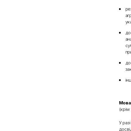
ре
аг
ук
до
ан
су
пр
до
за
ін
Мова
(крім
У раз
досві