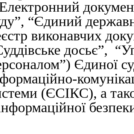
“Електронний докумен
уду”, “Єдиний держав
еєстр виконавчих доку
Суддівське досьє”, “У
ерсоналом”) Єдиної су
нформаційно-комуніка
истеми (ЄСІКС), а так
 інформаційної безпе