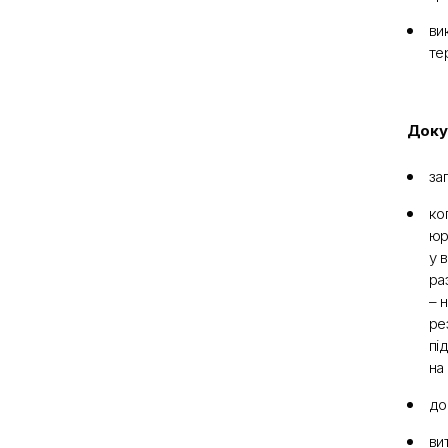
ви
те
Доку
за
ко
юр
у 
ра
– 
ре
пі
на
до
ви