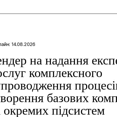
и
айн: 14.08.2026
ендер на надання екс
ослуг комплексного
упроводження процесі
творення базових ком
а окремих підсистем