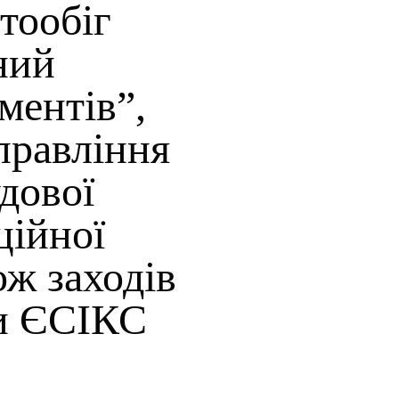
тообіг
ний
ментів”,
правління
дової
ційної
ож заходів
ки ЄСІКС