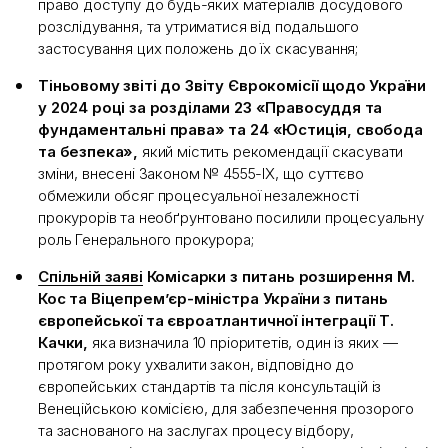
право доступу до будь-яких матеріалів досудового
розслідування, та утриматися від подальшого
застосування цих положень до їх скасування;
Тіньовому звіті до Звіту Єврокомісії щодо України
у 2024 році за розділами 23 «Правосуддя та
фундаментальні права» та 24 «Юстиція, свобода
та безпека»,
який містить рекомендації скасувати
зміни, внесені Законом № 4555-IX, що суттєво
обмежили обсяг процесуальної незалежності
прокурорів та необґрунтовано посилили процесуальну
роль Генерального прокурора;
Спільній заяві
Комісарки з питань розширення М.
Кос та Віцепремʼєр-міністра України з питань
європейської та євроатлантичної інтеграції Т.
Качки,
яка визначила 10 пріоритетів, один із яких —
протягом року ухвалити закон, відповідно до
європейських стандартів та після консультацій із
Венеційською комісією, для забезпечення прозорого
та заснованого на заслугах процесу відбору,