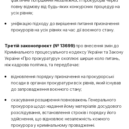
фактичне погіршення незалежності прокурорів через
повну відмову від будь-яких конкурсних процедур на
усіх рівнях;
уніфікацію підходу до вирішення питання призначення
прокурорів на усіх рівнях на час дії воєнного стану.
Третій законопроєкт (№ 13699)
про внесення змін до
Кримінального процесуального кодексу України та Закону
України «Про прокуратуру» охоплює ширше коло питань,
ніж кадрова політика, та передбачає:
відновлення порядку призначення на прокурорські
посади в органах прокуратури всіх рівнів, який існував
до запровадження воєнного стану;
скасування розширення повноважень Генерального
прокурора щодо надання йому матеріалів досудового
розслідування, встановлення строків і порядку його
здійснення, що відновлює незалежність кожного
прокурора у кримінальному провадженні.