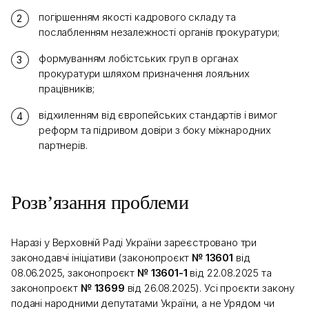
погіршенням якості кадрового складу та
послабленням незалежності органів прокуратури;
формуванням лобістських груп в органах
прокуратури шляхом призначення лояльних
працівників;
відхиленням від європейських стандартів і вимог
реформ та підривом довіри з боку міжнародних
партнерів.
Розв’язання проблеми
Наразі у Верховній Раді України зареєстровано три
законодавчі ініціативи (законопроєкт
№ 13601
від
08.06.2025, законопроєкт
№ 13601-1
від 22.08.2025 та
законопроєкт
№ 13699
від 26.08.2025). Усі проєкти закону
подані народними депутатами України, а не Урядом чи