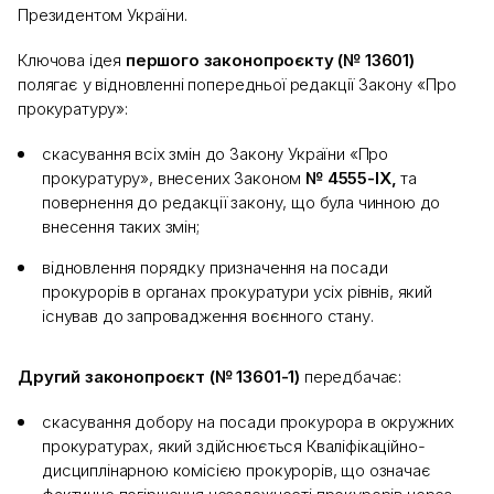
Президентом України.
Ключова ідея
першого законопроєкту (№ 13601)
полягає у відновленні попередньої редакції Закону «Про
прокуратуру»:
скасування всіх змін до Закону України «Про
прокуратуру», внесених Законом
№ 4555-IX,
та
повернення до редакції закону, що була чинною до
внесення таких змін;
відновлення порядку призначення на посади
прокурорів в органах прокуратури усіх рівнів, який
існував до запровадження воєнного стану.
Другий законопроєкт (№ 13601-1)
передбачає:
скасування добору на посади прокурора в окружних
прокуратурах, який здійснюється Кваліфікаційно-
дисциплінарною комісією прокурорів, що означає