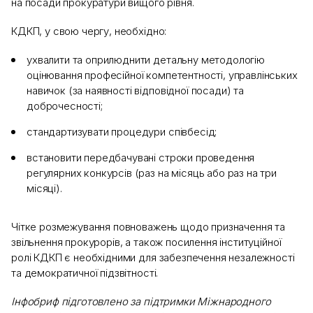
на посади прокуратури вищого рівня.
КДКП, у свою чергу, необхідно:
ухвалити та оприлюднити детальну методологію
оцінювання професійної компетентності, управлінських
навичок (за наявності відповідної посади) та
доброчесності;
стандартизувати процедури співбесід;
встановити передбачувані строки проведення
регулярних конкурсів (раз на місяць або раз на три
місяці).
Чітке розмежування повноважень щодо призначення та
звільнення прокурорів, а також посилення інституційної
ролі КДКП є необхідними для забезпечення незалежності
та демократичної підзвітності.
Інфобриф підготовлено за підтримки Міжнародного