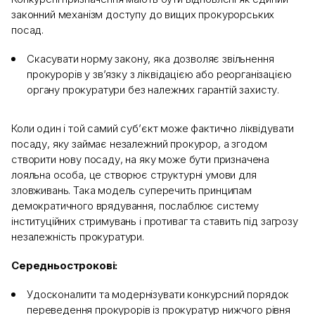
законний механізм доступу до вищих прокурорських
посад.
Скасувати норму закону, яка дозволяє звільнення
прокурорів у зв’язку з ліквідацією або реорганізацією
органу прокуратури без належних гарантій захисту.
Коли один і той самий суб’єкт може фактично ліквідувати
посаду, яку займає незалежний прокурор, а згодом
створити нову посаду, на яку може бути призначена
лояльна особа, це створює структурні умови для
зловживань. Така модель суперечить принципам
демократичного врядування, послаблює систему
інституційних стримувань і противаг та ставить під загрозу
незалежність прокуратури.
Середньострокові:
Удосконалити та модернізувати конкурсний порядок
переведення прокурорів із прокуратур нижчого рівня