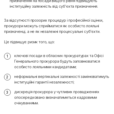
призначення на посади вищого рівня підвищують
інституційну залежність від суб’єкта призначення.
За відсутності прозорих процедур і професійної оцінки,
прокурори можуть сприйматися як особисто лояльні
призначенці, а не як незалежні процесуальні суб’єкти.
Це підвищує ризик того, що:
ключові посади в обласних прокуратурах та Офісі
Генерального прокурора будуть заповнюватися
особисто лояльними кандидатами;
неформальні вертикальні залежності замінюватимуть
інституційні гарантії незалежності;
дискреція прокурора у чутливих провадженнях
опосередковано визначатиметься кадровими
очікуваннями.