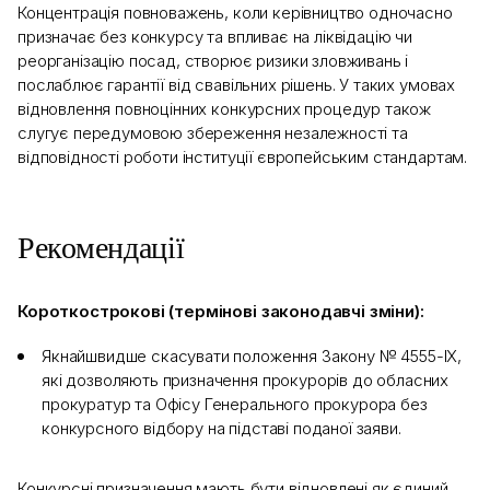
Концентрація повноважень, коли керівництво одночасно
призначає без конкурсу та впливає на ліквідацію чи
реорганізацію посад, створює ризики зловживань і
послаблює гарантії від свавільних рішень. У таких умовах
відновлення повноцінних конкурсних процедур також
слугує передумовою збереження незалежності та
відповідності роботи інституції європейським стандартам.
Рекомендації
Короткострокові (термінові законодавчі зміни):
Якнайшвидше скасувати положення Закону № 4555-IX,
які дозволяють призначення прокурорів до обласних
прокуратур та Офісу Генерального прокурора без
конкурсного відбору на підставі поданої заяви.
Конкурсні призначення мають бути відновлені як єдиний